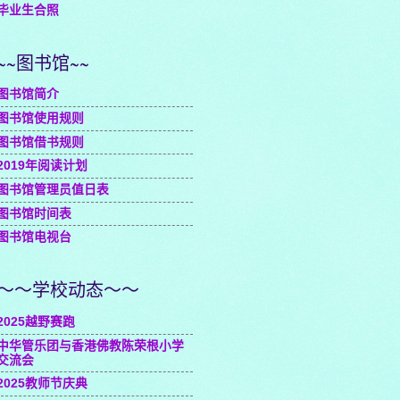
毕业生合照
~~图书馆~~
图书馆简介
图书馆使用规则
图书馆借书规则
2019年阅读计划
图书馆管理员值日表
图书馆时间表
图书馆电视台
～～学校动态～～
2025越野赛跑
中华管乐团与香港佛教陈荣根小学
交流会
2025教师节庆典