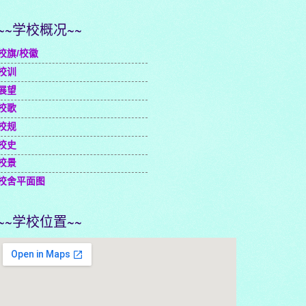
~~学校概况~~
校旗/校徽
校训
展望
校歌
校规
校史
校景
校舍平面图
~~学校位置~~