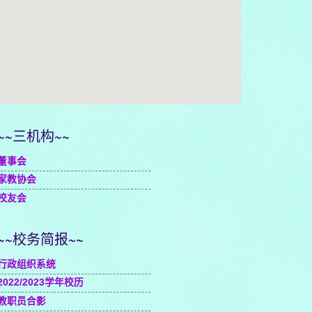
embedgooglemap.net
~~三机构~~
董事会
家教协会
校友会
~~校务简报~~
行政组织系统
2022/2023学年校历
教职员合影