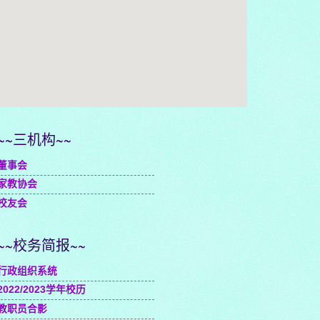
embedgooglemap.net
~~三机构~~
董事会
家教协会
校友会
~~校务简报~~
行政组织系统
2022/2023学年校历
教职员合影