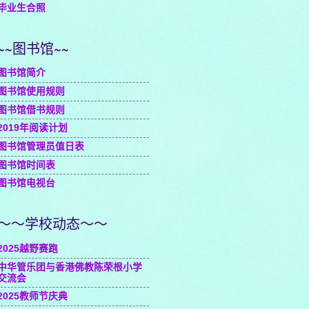
毕业生合照
~~图书馆~~
图书馆简介
图书馆使用规则
图书馆借书规则
2019年阅读计划
图书馆管理员值日表
图书馆时间表
图书馆电视台
～～学校动态～～
2025越野赛跑
中华管乐团与香港佛教陈荣根小学
交流会
2025教师节庆典