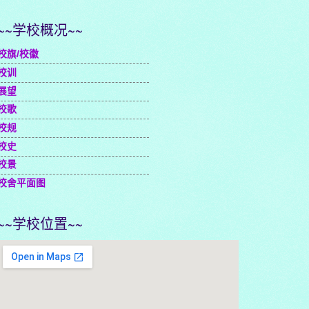
~~学校概况~~
校旗/校徽
校训
展望
校歌
校规
校史
校景
校舍平面图
~~学校位置~~