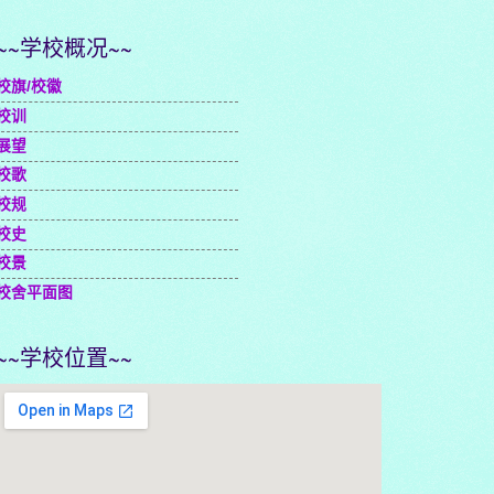
~~学校概况~~
校旗/校徽
校训
展望
校歌
校规
校史
校景
校舍平面图
~~学校位置~~