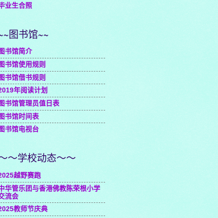
毕业生合照
~~图书馆~~
图书馆简介
图书馆使用规则
图书馆借书规则
2019年阅读计划
图书馆管理员值日表
图书馆时间表
图书馆电视台
～～学校动态～～
2025越野赛跑
中华管乐团与香港佛教陈荣根小学
交流会
2025教师节庆典