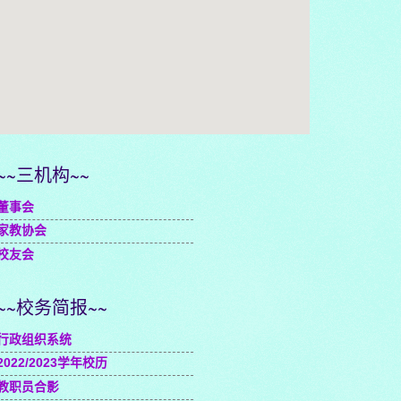
embedgooglemap.net
~~三机构~~
董事会
家教协会
校友会
~~校务简报~~
行政组织系统
2022/2023学年校历
教职员合影