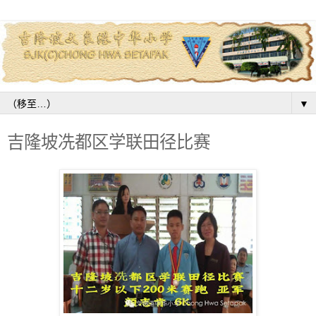
▼
吉隆坡冼都区学联田径比赛