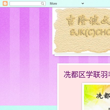
冼都区学联羽