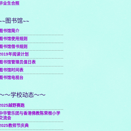
毕业生合照
~~图书馆~~
图书馆简介
图书馆使用规则
图书馆借书规则
2019年阅读计划
图书馆管理员值日表
图书馆时间表
图书馆电视台
～～学校动态～～
2025越野赛跑
中华管乐团与香港佛教陈荣根小学
交流会
2025教师节庆典