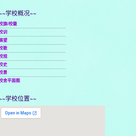
~~学校概况~~
校旗/校徽
校训
展望
校歌
校规
校史
校景
校舍平面图
~~学校位置~~