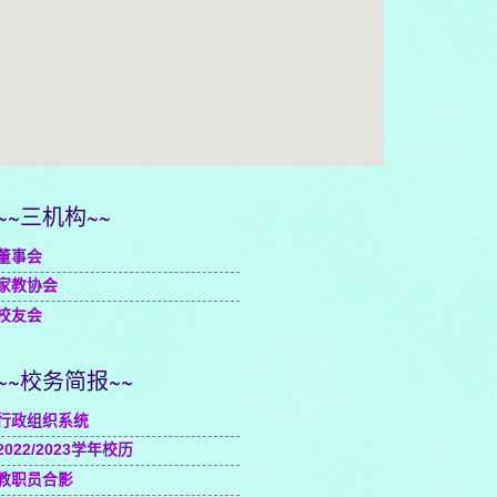
embedgooglemap.net
~~三机构~~
董事会
家教协会
校友会
~~校务简报~~
行政组织系统
2022/2023学年校历
教职员合影