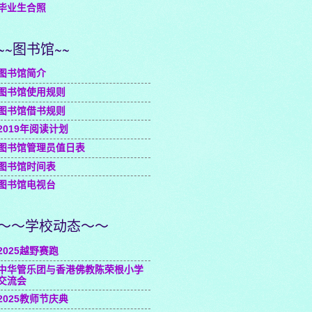
毕业生合照
~~图书馆~~
图书馆简介
图书馆使用规则
图书馆借书规则
2019年阅读计划
图书馆管理员值日表
图书馆时间表
图书馆电视台
～～学校动态～～
2025越野赛跑
中华管乐团与香港佛教陈荣根小学
交流会
2025教师节庆典