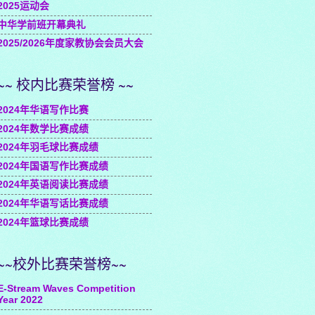
2025运动会
中华学前班开幕典礼
2025/2026年度家教协会会员大会
~~ 校内比赛荣誉榜 ~~
2024年华语写作比赛
2024年数学比赛成绩
2024年羽毛球比赛成绩
2024年国语写作比赛成绩
2024年英语阅读比赛成绩
2024年华语写话比赛成绩
2024年篮球比赛成绩
~~校外比赛荣誉榜~~
E-Stream Waves Competition
Year 2022