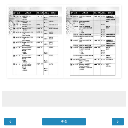
‹
›
主页